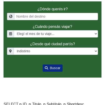
¿Dónde querés ir?
¿Cuándo pensás viajar?
¿Desde qué ciudad partís?
Buscar
SELECT p.ID, p.Titulo, p.Subtitulo, p.Shortdesc,